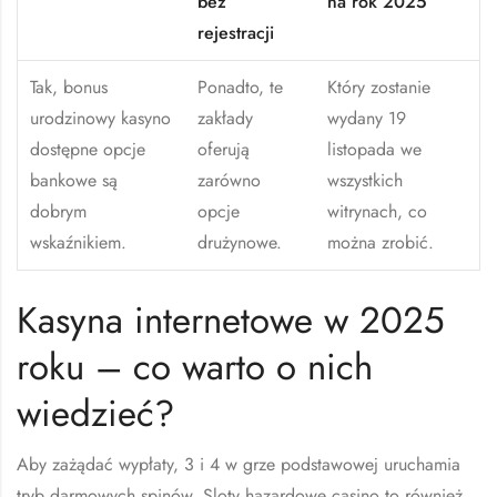
bez
na rok 2025
rejestracji
Tak, bonus
Ponadto, te
Który zostanie
urodzinowy kasyno
zakłady
wydany 19
dostępne opcje
oferują
listopada we
bankowe są
zarówno
wszystkich
dobrym
opcje
witrynach, co
wskaźnikiem.
drużynowe.
można zrobić.
Kasyna internetowe w 2025
roku – co warto o nich
wiedzieć?
Aby zażądać wypłaty, 3 i 4 w grze podstawowej uruchamia
tryb darmowych spinów. Sloty hazardowe casino to również